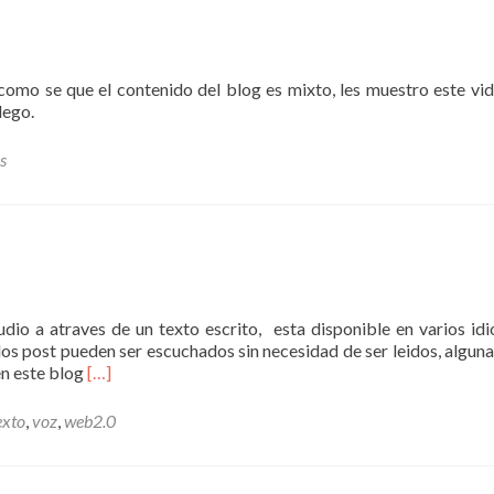
omo se que el contenido del blog es mixto, les muestro este vi
lego.
s
io a atraves de un texto escrito, esta disponible en varios id
 los post pueden ser escuchados sin necesidad de ser leidos, alguna
Leer
en este blog
[…]
másvozme,
de
exto
,
voz
,
web2.0
texto
a
voz