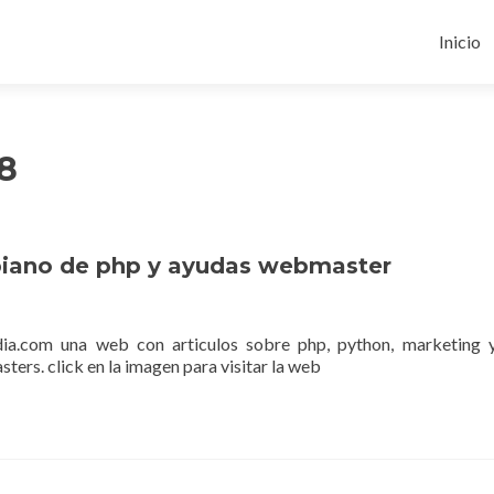
Ir
al
Inicio
conten
8
biano de php y ayudas webmaster
ia.com una web con articulos sobre php, python, marketing 
ers. click en la imagen para visitar la web