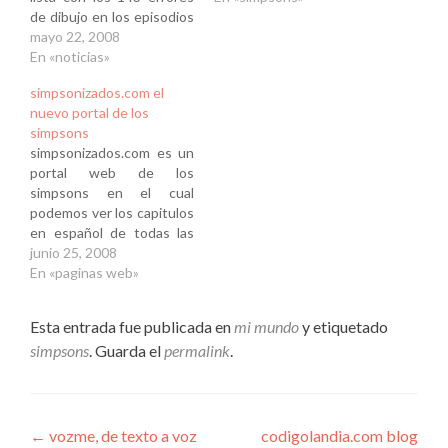
de dibujo en los episodios
de los simpsons como
mayo 22, 2008
este:
En «noticias»
simpsonizados.com el
nuevo portal de los
simpsons
simpsonizados.com es un
portal web de los
simpsons en el cual
podemos ver los capitulos
en español de todas las
temporadas , incluyendo
junio 25, 2008
la 19 (actual) y lo mejor es
En «paginas web»
que podemos ver los
episodios gratis, sin tener
Esta entrada fue publicada en
mi mundo
y etiquetado
que registrarnos ni nada.
simpsons
. Guarda el
permalink
.
Navegación
←
vozme, de texto a voz
codigolandia.com blog