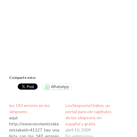
Comparte esto:
WhatsApp
los 143 errores en los
LosSimpsonsOnline, un
simpsons
portal para ver capitulos
aqui:
de los simpsons en
http://www.moviemistakes.com/picture.php?
español y gratis
mistakeid=41127 hay una
abril 10, 2009
lista con los 143 errores
En «simpsons»