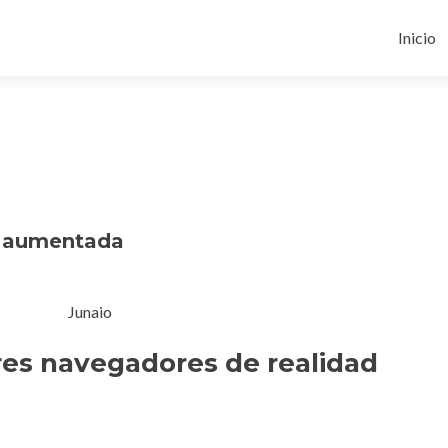
Ir
al
Inicio
conten
d aumentada
res navegadores de realidad