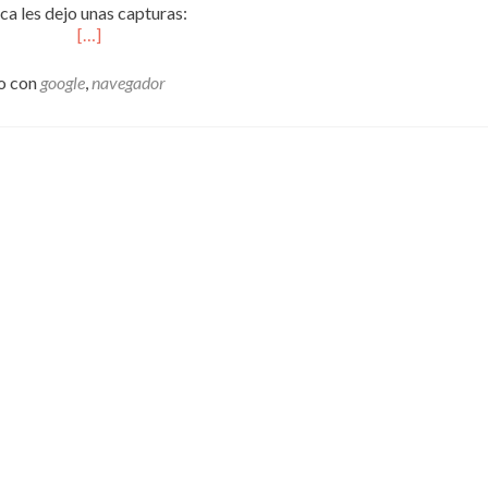
ca les dejo unas capturas:
[…]
o con
google
,
navegador