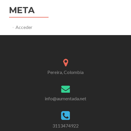
META
Acceder
Pereira, Colombia
info@aumentada.net
3113474922