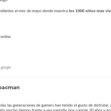
ondientes al mes de mayo donde muestra
los 1000 sitios mas vi
 online
,
google
 pacman
as las generaciones de gamers han tenido el gusto de disfrutar, 
uito mucho tiempo frente a una pantalla. hoy cumple 30 años y go