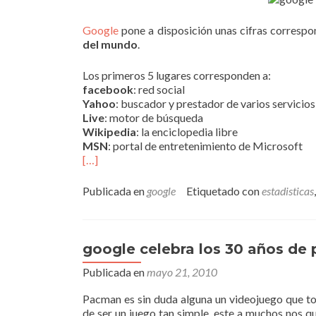
Google
pone a disposición unas cifras corresp
del mundo
.
Los primeros 5 lugares corresponden a:
facebook
: red social
Yahoo
: buscador y prestador de varios servicios
Live
: motor de búsqueda
Wikipedia
: la enciclopedia libre
MSN
: portal de entretenimiento de Microsoft
[…]
Publicada en
google
Etiquetado con
estadisticas
google celebra los 30 años de
Publicada en
mayo 21, 2010
Pacman es sin duda alguna un videojuego que tod
de ser un juego tan simple, este a muchos nos q