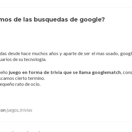
mos de las busquedas de google?
idas desde hace muchos años y aparte de ser el mas usado, goog
arios de su tecnología.
ueño
juego en forma de trivia que se llama googlematch
, con
scamos cierto termino.
pequeño rato de ocio.
con
juegos
,
trivias