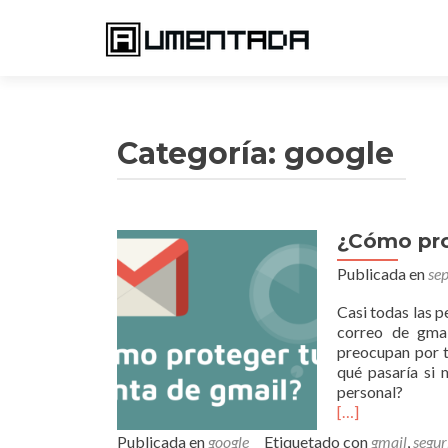
Categoría:
google
¿Cómo pro
Navegación
Publicada en
se
de
entradas
Casi todas las 
correo de gma
preocupan por t
qué pasaría si 
personal?
[…]
Publicada en
google
Etiquetado con
gmail
,
segur