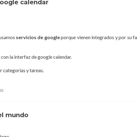
google calendar
o usamos
servicios de google
porque vienen integrados y por su fa
s con la interfaz de google calendar.
r categorías y tareas.
as
del mundo