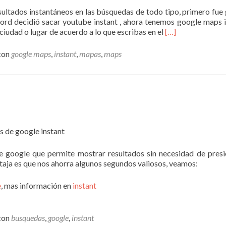
de
sultados instantáneos en las búsquedas de todo tipo, primero fue
google
ford decidió sacar youtube instant , ahora tenemos google maps i
Leer
iudad o lugar de acuerdo a lo que escribas en el
[…]
másgoogle
maps
con
google maps
,
instant
,
mapas
,
maps
instant
e google que permite mostrar resultados sin necesidad de presi
entaja es que nos ahorra algunos segundos valiosos, veamos:
e
, mas información en
instant
con
busquedas
,
google
,
instant