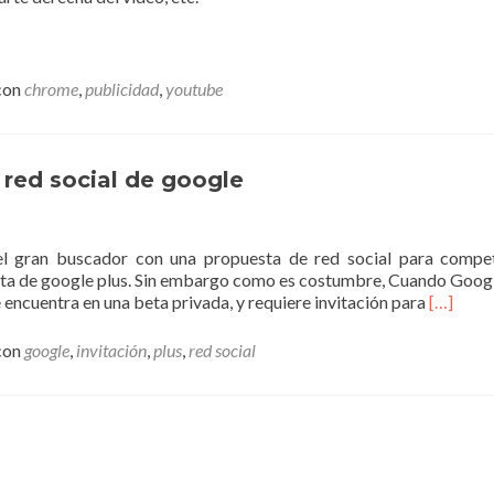
con
chrome
,
publicidad
,
youtube
 red social de google
l gran buscador con una propuesta de red social para compe
trata de google plus. Sin embargo como es costumbre, Cuando Goog
Leer
 encuentra en una beta privada, y requiere invitación para
[…]
másInvit
a
con
google
,
invitación
,
plus
,
red social
Google
plus
–
La
red
social