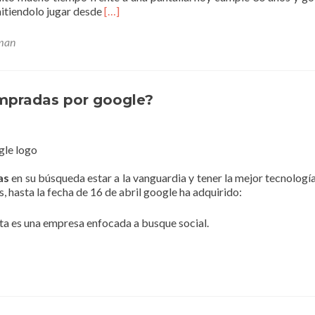
Leer
mitiendolo jugar desde
[…]
másgoogle
celebra
man
los
30
años
de
mpradas por google?
pacman
as
en su búsqueda estar a la vanguardia y tener la mejor tecnología
 hasta la fecha de 16 de abril google ha adquirido:
ta es una empresa enfocada a busque social.