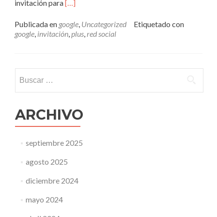
Leer
invitación para
[…]
másInvitaciones
a
Publicada en
google
,
Uncategorized
Etiquetado con
Google
google
,
invitación
,
plus
,
red social
plus
–
La
red
Buscar:
social
de
google
ARCHIVO
septiembre 2025
agosto 2025
diciembre 2024
mayo 2024