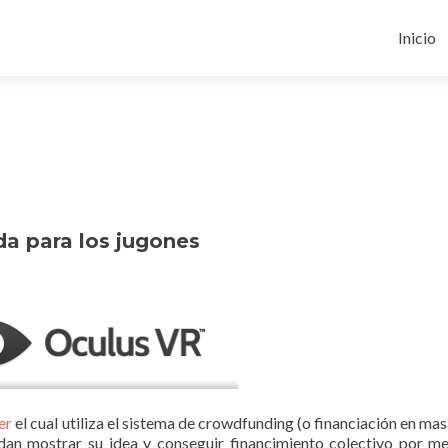
Ir
al
Inicio
conten
da para los jugones
er
el cual utiliza el sistema de crowdfunding (o financiación en mas
dan mostrar su idea y conseguir financimiento colectivo por m