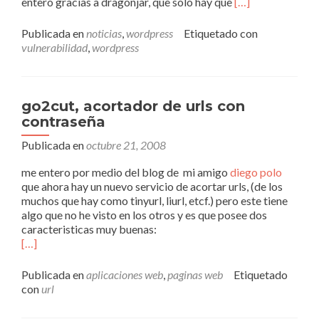
Leer
entero gracias a dragonjar, que solo hay que
[…]
másya
salio
Publicada en
noticias
,
wordpress
Etiquetado con
wordpress
vulnerabilidad
,
wordpress
2.6.3
go2cut, acortador de urls con
contraseña
Publicada en
octubre 21, 2008
me entero por medio del blog de mi amigo
diego polo
que ahora hay un nuevo servicio de acortar urls, (de los
muchos que hay como tinyurl, liurl, etcf.) pero este tiene
algo que no he visto en los otros y es que posee dos
caracteristicas muy buenas:
[…]
Publicada en
aplicaciones web
,
paginas web
Etiquetado
con
url