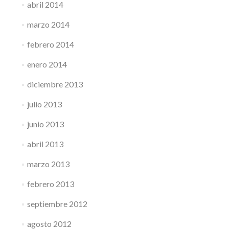
abril 2014
marzo 2014
febrero 2014
enero 2014
diciembre 2013
julio 2013
junio 2013
abril 2013
marzo 2013
febrero 2013
septiembre 2012
agosto 2012