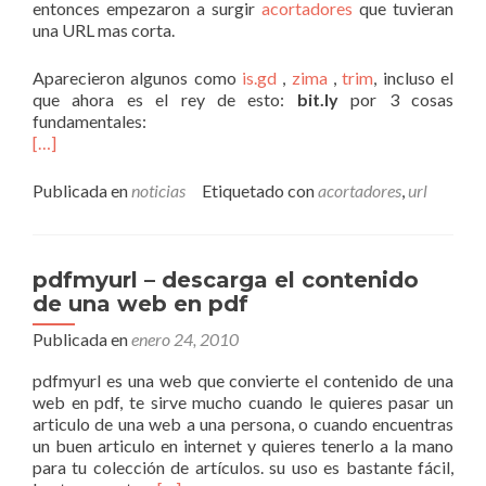
entonces empezaron a surgir
acortadores
que tuvieran
una URL mas corta.
Aparecieron algunos como
is.gd
,
zima
,
trim
, incluso el
que ahora es el rey de esto:
bit.ly
por 3 cosas
fundamentales:
[…]
Publicada en
noticias
Etiquetado con
acortadores
,
url
pdfmyurl – descarga el contenido
de una web en pdf
Publicada en
enero 24, 2010
pdfmyurl es una web que convierte el contenido de una
web en pdf, te sirve mucho cuando le quieres pasar un
articulo de una web a una persona, o cuando encuentras
un buen articulo en internet y quieres tenerlo a la mano
para tu colección de artículos. su uso es bastante fácil,