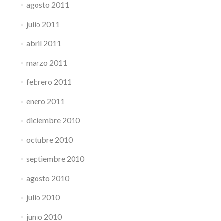
agosto 2011
julio 2011
abril 2011
marzo 2011
febrero 2011
enero 2011
diciembre 2010
octubre 2010
septiembre 2010
agosto 2010
julio 2010
junio 2010