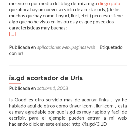
me entero por medio del blog de mi amigo
diego polo
que ahora hay un nuevo servicio de acortar urls, (de los
muchos que hay como tinyurl, liurl, etcf.) pero este tiene
algo que no he visto en los otros y es que posee dos
caracteristicas muy buenas:
[…]
Publicada en
aplicaciones web
,
paginas web
Etiquetado
con
url
is.gd acortador de Urls
Publicada en
octubre 1, 2008
Is Good es otro servicio mas de acortar links , ya he
hablado aqui de otros como tinyurl.com , liurl.com , esta
es muy agradable por que is.gd es muy rapido y facil de
escribir, para el ejemplo pueden entrar a mi web
haciendo click en este enlace: http://is.gd/3l1D