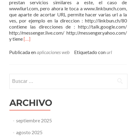
prestan servicios similares a este, el caso de
wwwliurl.com, pero ahora le toca a www.linkbunch.com,
que aparte de acortar URL permite hacer varias url a la
ves, por ejemplo en la direccion : http://linkbun.ch/80
contiene las direcciones de : http://talk.google.com/
http://messenger.live.com/ http://messenger.yahoo.com/
Leer
y tiene
[…]
máslinkbunch,
acortador
Publicada en
aplicaciones web
Etiquetado con
url
de
url
simultaneas
Buscar:
ARCHIVO
septiembre 2025
agosto 2025