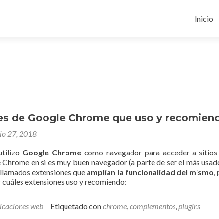
Ir
al
Inicio
conten
es de Google Chrome que uso y recomien
nio 27, 2018
utilizo
Google Chrome
como navegador para acceder a sitios
e Chrome en si es muy buen navegador (a parte de ser el más usad
 llamados extensiones que
amplían la funcionalidad del mismo
,
r cuáles extensiones uso y recomiendo:
licaciones web
Etiquetado con
chrome
,
complementos
,
plugins