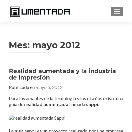
CAMBI
Mes:
mayo 2012
Navegación
Realidad aumentada y la industria
de impresión
de
Publicada en
mayo 3, 2012
entradas
Para los amantes de la tecnología y los diseños existe una
guía de
realidad aumentada
llamada
sappi
.
La guía sappi es un proyecto realizado por una empresa