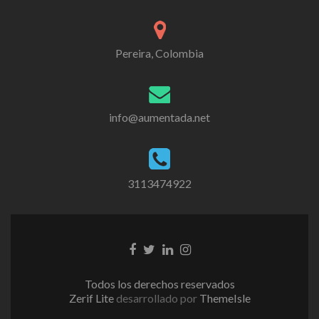
Pereira, Colombia
info@aumentada.net
3113474922
Enlace
Enlace
Enlace
Enlace
de
de
de
de
Facebook
Twitter
Linkedin
instagram
Todos los derechos reservados
Zerif Lite
desarrollado por
ThemeIsle