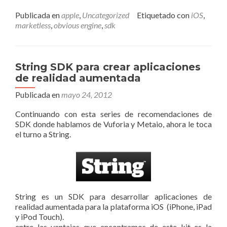
Publicada en
apple
,
Uncategorized
Etiquetado con
iOS
,
marketless
,
obvious engine
,
sdk
String SDK para crear aplicaciones
de realidad aumentada
Publicada en
mayo 24, 2012
Continuando con esta series de recomendaciones de
SDK donde hablamos de Vuforia y Metaio, ahora le toca
el turno a String.
String es un SDK para desarrollar aplicaciones de
realidad aumentada para la plataforma iOS (iPhone, iPad
y iPod Touch).
entre las ventajas que encontramos de este kit es la