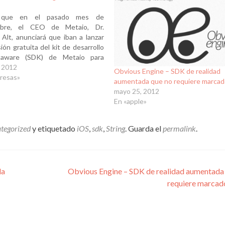
 que en el pasado mes de
mbre, el CEO de Metaio, Dr.
Alt, anunciará que iban a lanzar
ión gratuita del kit de desarrollo
taware (SDK) de Metaio para
, la empresa se puso manos a la
, 2012
Obvious Engine – SDK de realidad
ra garantizar que su software
resas»
aumentada que no requiere marcad
 mejor…
mayo 25, 2012
En «apple»
tegorized
y etiquetado
iOS
,
sdk
,
String
. Guarda el
permalink
.
da
Obvious Engine – SDK de realidad aumentada
requiere marcad