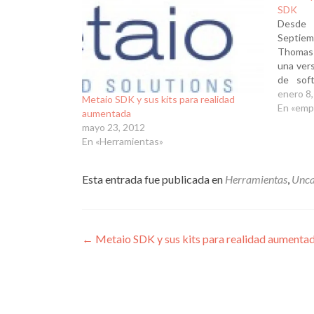
SDK
Desde
Septie
Thomas 
una vers
de sof
móviles
enero 8
Metaio SDK y sus kits para realidad
obra pa
En «emp
aumentada
fuera el
mayo 23, 2012
En «Herramientas»
Esta entrada fue publicada en
Herramientas
,
Unca
Navegación
←
Metaio SDK y sus kits para realidad aumenta
de
entradas