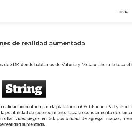
Ir
al
Inicio
conten
iones de realidad aumentada
s de SDK donde hablamos de Vuforia y Metaio, ahora le toca el 
e realidad aumentada para la plataforma iOS (iPhone, iPad y iPod 
s la posibilidad de reconocimiento facial, reconocimiento de eleme
arrollar videojuegos en 3d. posibilidad de agregar mapas, men
 de realidad aumentada.