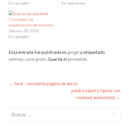
En «google»
En «adsense»
5 consejos de
maximizacion de adsense
febrero 18, 2010
En «google»
Esta entrada fue publicada en
google
y etiquetado
adsense
,
curso gratis
. Guarda el
permalink
.
Navegación
←
fav4 – excelente pagina de inicio
piedra papel y tijeras con
de
realidad aumentada
→
entradas
Buscar: