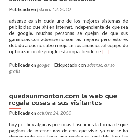
Publicada en
febrero 13, 2010
adsense es sin duda uno de los mejores sistemas de
publicidad que ahí en internet, independiente de que sea
de google. muchas personas se quejan de que sus
ganancias con adsense no son las mejores pero esto es
debido a que no saben mejorar sus anuncios. el equipo de
Leer
optimizacion de google esta impartiendo de
[…]
másseminario
web
Publicada en
google
Etiquetado con
adsense
,
curso
de
gratis
adsense
quedaunmonton.com la web que
regala cosas a sus visitantes
Publicada en
octubre 24, 2008
hoy por hoy algunas personas buscamos la forma de que
paginas de internet nos de con que vivir, ya que se ha
demostrado que tener una pagina es rentable, hoy les