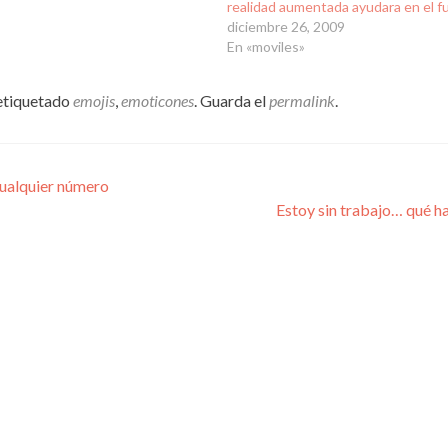
realidad aumentada ayudara en el f
diciembre 26, 2009
En «moviles»
etiquetado
emojis
,
emoticones
. Guarda el
permalink
.
cualquier número
Estoy sin trabajo… qué 