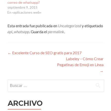
correo de whatsapp?
septiembre 9, 2015
En «aplicaciones web»
Esta entrada fue publicada en
Uncategorized
y etiquetado
api
,
whatsapp
. Guarda el
permalink
.
Navegación
←
Excelente Curso de SEO gratis para 2017
Labeley – Cómo Crear
de
Pegatinas de Emoji en Línea
entradas
→
Buscar:
ARCHIVO