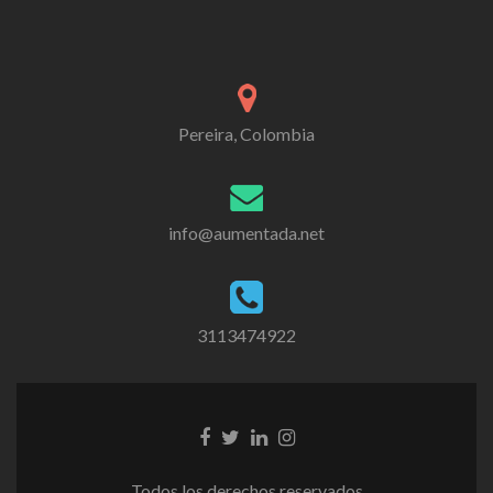
Pereira, Colombia
info@aumentada.net
3113474922
Enlace
Enlace
Enlace
Enlace
de
de
de
de
Facebook
Twitter
Linkedin
instagram
Todos los derechos reservados