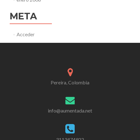
META
Acceder
Pereira, Colombia
info@aumentada.net
3113474922