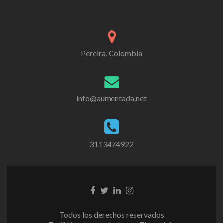
Pereira, Colombia
info@aumentada.net
3113474922
Enlace
Enlace
Enlace
Enlace
de
de
de
de
Facebook
Twitter
Linkedin
instagram
Todos los derechos reservados