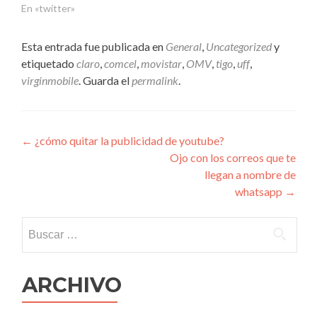
En «twitter»
Esta entrada fue publicada en
General
,
Uncategorized
y
etiquetado
claro
,
comcel
,
movistar
,
OMV
,
tigo
,
uff
,
virginmobile
. Guarda el
permalink
.
Navegación
←
¿cómo quitar la publicidad de youtube?
Ojo con los correos que te
de
llegan a nombre de
entradas
whatsapp
→
Buscar:
ARCHIVO