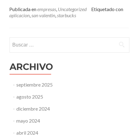
másStarbucks
hace
Publicada en
empresas
,
Uncategorized
Etiquetado con
un
aplicacion
,
san valentin
,
starbucks
evento
especial
en
el
Buscar:
día
de
San
Valentín
ARCHIVO
septiembre 2025
agosto 2025
diciembre 2024
mayo 2024
abril 2024