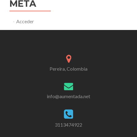
META
Acceder
Pereira, Colombia
info@aumentada.net
3113474922