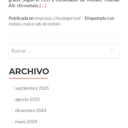
Leer
Alt: «En metaio,
[…]
másLa
ciudad
Publicada en
empresas
,
Uncategorized
Etiquetado con
aumentada
metaio
,
nuevo sdk de metaio
de
Metaio
Buscar:
ARCHIVO
septiembre 2025
agosto 2025
diciembre 2024
mayo 2024