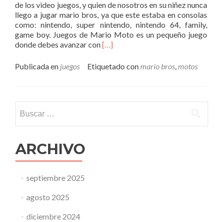
de los video juegos, y quien de nosotros en su niñez nunca
llego a jugar mario bros, ya que este estaba en consolas
como: nintendo, super nintendo, nintendo 64, family,
game boy. Juegos de Mario Moto es un pequeño juego
Leer
donde debes avanzar con
[…]
mássuper
mario
Publicada en
juegos
Etiquetado con
mario bros
,
motos
moto
–
juego
de
Buscar:
mario
bros
ARCHIVO
septiembre 2025
agosto 2025
diciembre 2024