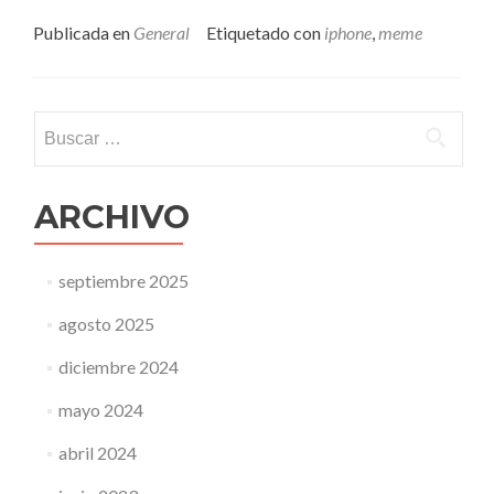
másconcurso
de
Publicada en
General
Etiquetado con
iphone
,
meme
camisas
para
ganar
un
Buscar:
iphone
ARCHIVO
septiembre 2025
agosto 2025
diciembre 2024
mayo 2024
abril 2024