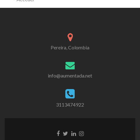
Pereira, Colombia
info@aumentada.net
3113474922
Enlace
Enlace
Enlace
Enlace
de
de
de
de