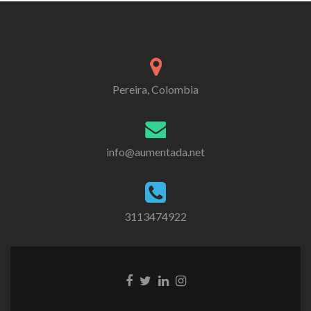
Pereira, Colombia
info@aumentada.net
3113474922
Enlace
Enlace
Enlace
Enlace
de
de
de
de
Facebook
Twitter
Linkedin
instagram