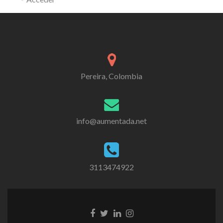
Pereira, Colombia
info@aumentada.net
3113474922
Enlace
Enlace
Enlace
Enlace
de
de
de
de