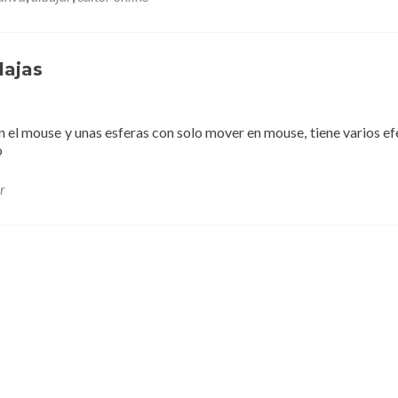
editar
imágenes
usando
inteligencia
lajas
artificial
con
canva
el mouse y unas esferas con solo mover en mouse, tiene varios ef
o
r