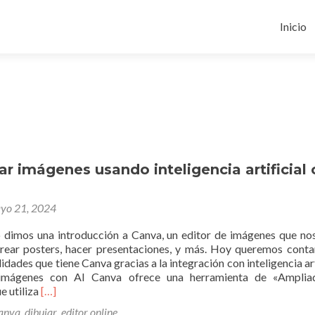
Ir
al
Inicio
conten
r imágenes usando inteligencia artificial
yo 21, 2024
dimos una introducción a Canva, un editor de imágenes que no
rear posters, hacer presentaciones, y más. Hoy queremos conta
idades que tiene Canva gracias a la integración con inteligencia arti
imágenes con AI Canva ofrece una herramienta de «Amplia
Leer
e utiliza
[…]
máscómo
anva
,
dibujar
,
editor online