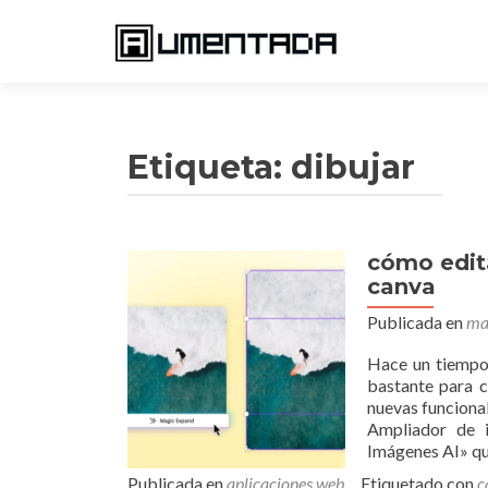
Etiqueta:
dibujar
cómo edita
canva
Publicada en
ma
Hace un tiempo 
bastante para c
nuevas funcional
Ampliador de 
Imágenes AI» qu
Publicada en
aplicaciones web
Etiquetado con
c