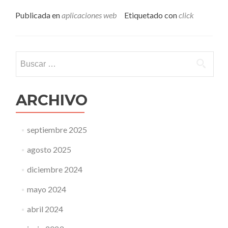
máscrea
tu
Publicada en
aplicaciones web
Etiquetado con
click
cuidad
virtual
a
punta
Buscar:
de
clicks
ARCHIVO
septiembre 2025
agosto 2025
diciembre 2024
mayo 2024
abril 2024