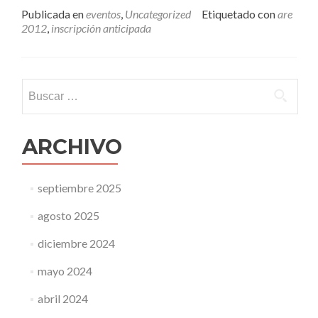
inscripciones
Publicada en
eventos
,
Uncategorized
Etiquetado con
are
anticipadas
2012
,
inscripción anticipada
para
el
ARE
2012
Buscar:
están
abiertas
ARCHIVO
septiembre 2025
agosto 2025
diciembre 2024
mayo 2024
abril 2024