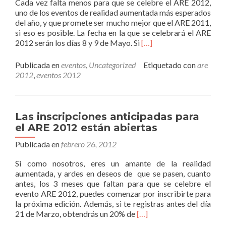
Cada vez falta menos para que se celebre el ARE 2012,
uno de los eventos de realidad aumentada más esperados
del año, y que promete ser mucho mejor que el ARE 2011,
si eso es posible. La fecha en la que se celebrará el ARE
Leer
2012 serán los días 8 y 9 de Mayo. Si
[…]
másARE
2012
Publicada en
eventos
,
Uncategorized
Etiquetado con
are
promete
2012
,
eventos 2012
ser
mejor
que
ARE
Las inscripciones anticipadas para
2011
el ARE 2012 están abiertas
Publicada en
febrero 26, 2012
Si como nosotros, eres un amante de la realidad
aumentada, y ardes en deseos de que se pasen, cuanto
antes, los 3 meses que faltan para que se celebre el
evento ARE 2012, puedes comenzar por inscribirte para
la próxima edición. Además, si te registras antes del día
Leer
21 de Marzo, obtendrás un 20% de
[…]
másLas