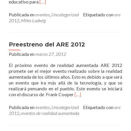
Leer
educativo para
[…]
másMiles
Ludwig
Publicada en
eventos
,
Uncategorized
Etiquetado con
are
será
2012
,
Miles Ludwig
un
orador
en
el
Preestreno del ARE 2012
ARE
Publicada en
marzo 27, 2012
2012
El próximo evento de realidad aumentada ARE 2012
promete ser el mejor evento realizado sobre la realidad
aumentada de los últimos años. Esto es debido a que será
un evento que ira más allá de la tecnología, y que se
realizará pensando en el pueblo. Este evento se iniciará
Leer
con el discurso de Frank Cooper
[…]
másPreestreno
del
Publicada en
eventos
,
Uncategorized
Etiquetado con
are
ARE
2012
,
eventos de realidad aumentada
2012