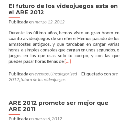
El futuro de los videojuegos esta en
el ARE 2012
Publicada en
marzo 12, 2012
Durante los último años, hemos visto un gran boom en
cuanto a videojuegos de se refiere. Hemos pasado de los
armatostes antiguos, y que tardaban en cargar varias
horas, a simples consolas que cargan en unos segundos, o
juegos en los que usas solo tu cuerpo, y con las que
Leer
puedes pasar horas llenas de
[…]
másEl
futuro
Publicada en
eventos
,
Uncategorized
Etiquetado con
are
de
2012
,
futuro de los videojuegos
los
videojuegos
esta
en
ARE 2012 promete ser mejor que
el
ARE 2011
ARE
2012
Publicada en
marzo 6, 2012