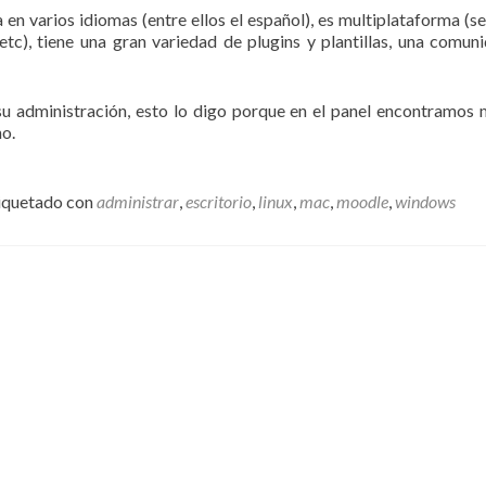
a en varios idiomas (entre ellos el español), es multiplataforma (s
etc), tiene una gran variedad de plugins y plantillas, una comun
su administración, esto lo digo porque en el panel encontramos
no.
iquetado con
administrar
,
escritorio
,
linux
,
mac
,
moodle
,
windows