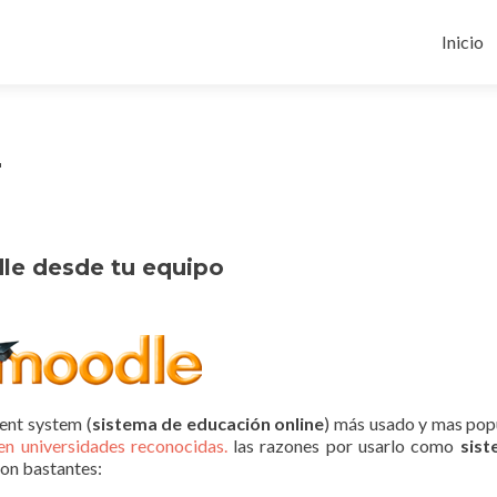
Ir
al
Inicio
conten
r
le desde tu equipo
ent system (
sistema de educación online
) más usado y mas pop
en universidades reconocidas.
las razones por usarlo como
sist
on bastantes: