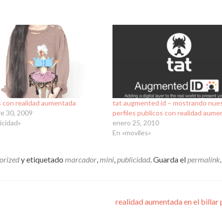
s con realidad aumentada
tat augmented id – mostrando nue
re 30, 2009
perfiles publicos con realidad aum
icidad»
enero 25, 2010
En «moviles»
orized
y etiquetado
marcador
,
mini
,
publicidad
. Guarda el
permalink
.
realidad aumentada en el billar