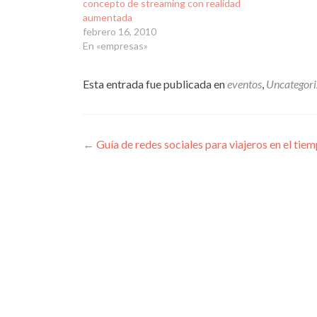
concepto de streaming con realidad
aumentada
febrero 16, 2010
En «empresas»
Esta entrada fue publicada en
eventos
,
Uncategori
Navegación
←
Guía de redes sociales para viajeros en el tie
de
entradas