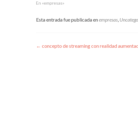
En «empresas»
Esta entrada fue publicada en
empresas
,
Uncatego
Navegación
←
concepto de streaming con realidad aumenta
de
entradas