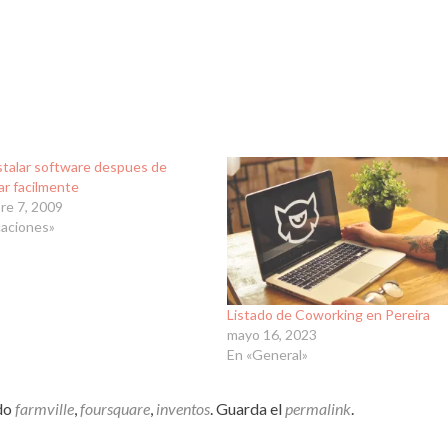
stalar software despues de
ar facilmente
re 7, 2009
caciones»
Listado de Coworking en Pereira
mayo 16, 2023
En «General»
do
farmville
,
foursquare
,
inventos
. Guarda el
permalink
.