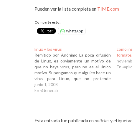
Pueden ver la lista completa en
TIME.com
Comparte esto:
WhatsApp
linux y los virus
como in
Remitido por Anónimo La poca difusión
formate
de Linux, es obviamente un motivo de
noviemb
que no haya virus, pero no es el único
En «apli
motivo. Supongamos que alguien hace un
virus para Linux, que no pretende
obtener privilegios de root y se conforma
junio 1, 2008
con los del usuario: podría hacer lo que
En «General»
quisiera…
Esta entrada fue publicada en
noticias
y etiqueta