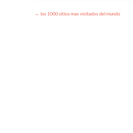
Navegación
←
los 1000 sitios mas visitados del mundo
de
entradas