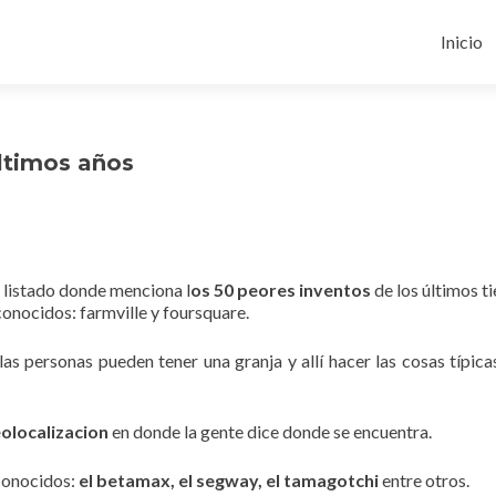
Ir
al
Inicio
conten
ultimos años
listado donde menciona l
os 50 peores inventos
de los últimos t
nocidos: farmville y foursquare.
las personas pueden tener una granja y allí hacer las cosas típica
eolocalizacion
en donde la gente dice donde se encuentra.
 conocidos:
el betamax, el segway, el tamagotchi
entre otros.