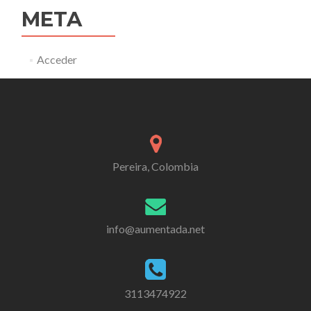
META
Acceder
Pereira, Colombia
info@aumentada.net
3113474922