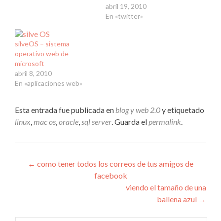
abril 19, 2010
En «twitter»
silveOS – sistema
operativo web de
microsoft
abril 8, 2010
En «aplicaciones web»
Esta entrada fue publicada en
blog y web 2.0
y etiquetado
linux
,
mac os
,
oracle
,
sql server
. Guarda el
permalink
.
Navegación
←
como tener todos los correos de tus amigos de
facebook
de
viendo el tamaño de una
entradas
ballena azul
→