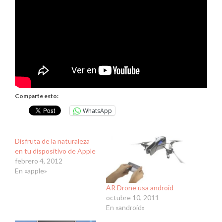
Comparte esto:
WhatsApp
Disfruta de la naturaleza
en tu dispositivo de Apple
febrero 4, 2012
En «apple»
AR Drone usa android
octubre 10, 2011
En «android»