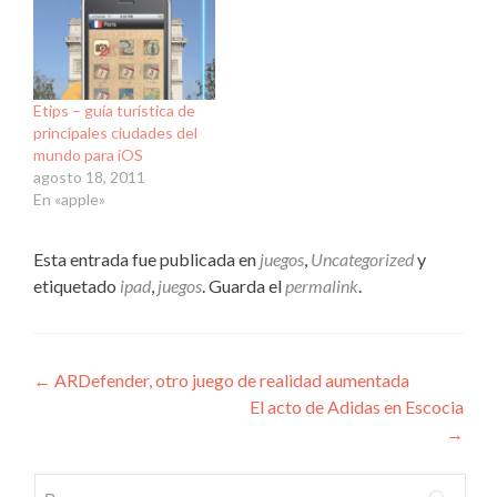
Etips – guía turística de
principales ciudades del
mundo para iOS
agosto 18, 2011
En «apple»
Esta entrada fue publicada en
juegos
,
Uncategorized
y
etiquetado
ipad
,
juegos
. Guarda el
permalink
.
Navegación
←
ARDefender, otro juego de realidad aumentada
El acto de Adidas en Escocia
de
→
entradas
Buscar: