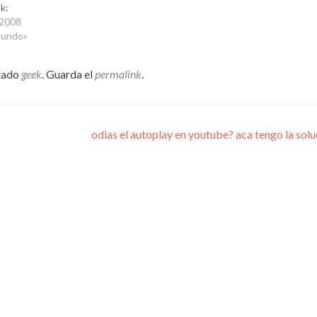
k:
, 2008
mundo»
tado
geek
. Guarda el
permalink
.
odias el autoplay en youtube? aca tengo la sol