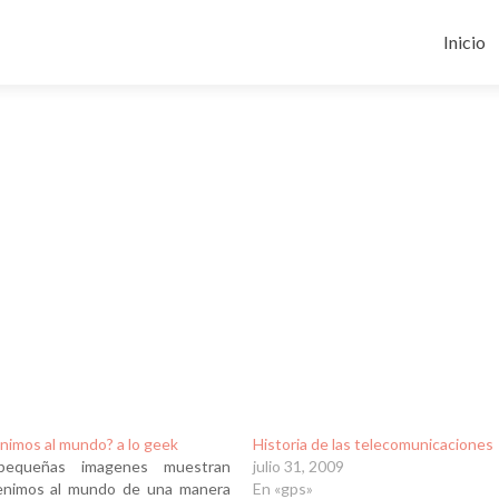
Ir
al
Inicio
conten
nimos al mundo? a lo geek
Historia de las telecomunicaciones
pequeñas imagenes muestran
julio 31, 2009
nimos al mundo de una manera
En «gps»