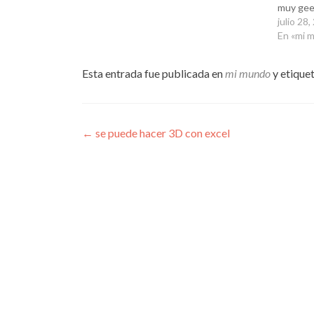
muy gee
julio 28
En «mi 
Esta entrada fue publicada en
mi mundo
y etique
Navegación
←
se puede hacer 3D con excel
de
entradas