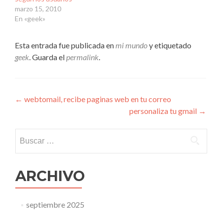
marzo 15, 2010
En «geek»
Esta entrada fue publicada en
mi mundo
y etiquetado
geek
. Guarda el
permalink
.
Navegación
←
webtomail, recibe paginas web en tu correo
personaliza tu gmail
→
de
entradas
Buscar:
ARCHIVO
septiembre 2025