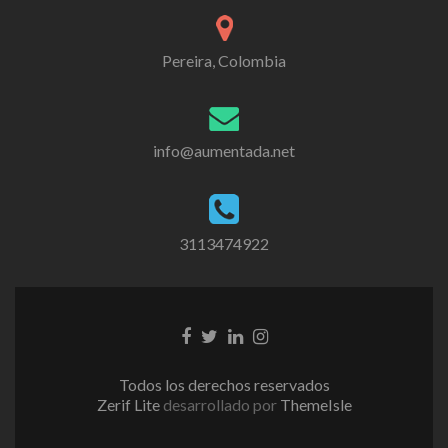
Pereira, Colombia
info@aumentada.net
3113474922
Enlace
Enlace
Enlace
Enlace
de
de
de
de
Facebook
Twitter
Linkedin
instagram
Todos los derechos reservados
Zerif Lite
desarrollado por
ThemeIsle