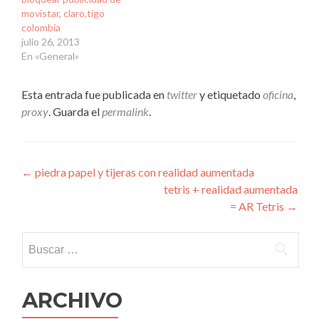
movistar, claro,tigo
colombia
julio 26, 2013
En «General»
Esta entrada fue publicada en
twitter
y etiquetado
oficina
,
proxy
. Guarda el
permalink
.
Navegación
←
piedra papel y tijeras con realidad aumentada
tetris + realidad aumentada
de
= AR Tetris
→
entradas
Buscar:
ARCHIVO