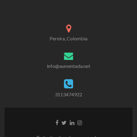
Pereira, Colombia
info@aumentada.net
3113474922
Enlace
Enlace
Enlace
Enlace
de
de
de
de
Facebook
Twitter
Linkedin
instagram