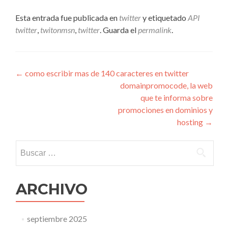
Esta entrada fue publicada en
twitter
y etiquetado
API
twitter
,
twitonmsn
,
twitter
. Guarda el
permalink
.
Navegación
←
como escribir mas de 140 caracteres en twitter
domainpromocode, la web
de
que te informa sobre
entradas
promociones en dominios y
hosting
→
Buscar:
ARCHIVO
septiembre 2025