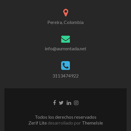
Pereira, Colombia
info@aumentada.net
3113474922
Enlace
Enlace
Enlace
Enlace
de
de
de
de
Facebook
Twitter
Linkedin
instagram
Todos los derechos reservados
Zerif Lite
desarrollado por
ThemeIsle