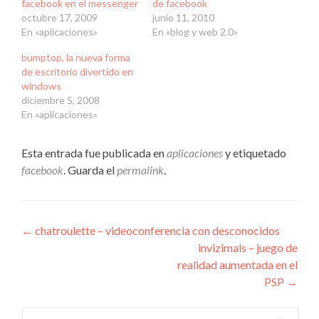
facebook en el messenger
de facebook
octubre 17, 2009
junio 11, 2010
En «aplicaciones»
En «blog y web 2.0»
bumptop, la nueva forma
de escritorio divertido en
windows
diciembre 5, 2008
En «aplicaciones»
Esta entrada fue publicada en
aplicaciones
y etiquetado
facebook
. Guarda el
permalink
.
Navegación
←
chatroulette – videoconferencia con desconocidos
invizimals – juego de
de
realidad aumentada en el
entradas
PSP
→
Buscar: