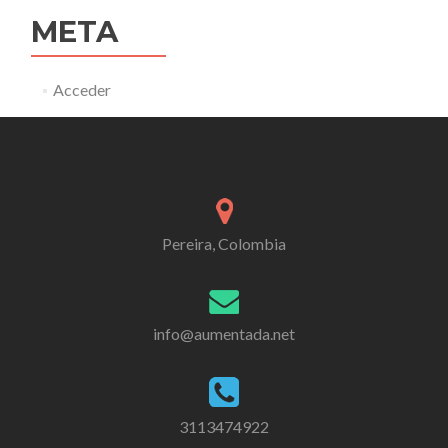
META
Acceder
Pereira, Colombia
info@aumentada.net
3113474922