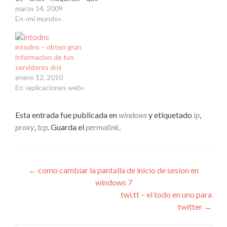
usaban Windows 98,
marzo 14, 2009
como el usuario normal de
En «mi mundo»
esa maquina no tiene
acceso a “mi PC” me era
intodns – obten gran
imposible ver los datos, a
informacion de tus
parte la consola no la
servidores dns
encontraba,…
enero 12, 2010
En «aplicaciones web»
Esta entrada fue publicada en
windows
y etiquetado
ip
,
proxy
,
tcp
. Guarda el
permalink
.
Navegación
←
como cambiar la pantalla de inicio de sesion en
windows 7
de
twi.tt – el todo en uno para
entradas
twitter
→