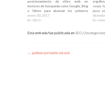
posicionamiento de sitios web en
orgullo
motores de búsqueda como Google, Bing
cosas h
o Yahoo para alcanzar los primeros
poco so
resultados en las búsquedas, algo que
enero 30, 2017
pero f
diciembr
puede significar tráfico y dinero para un
En «SEO»
princip
En «Gen
sitio web. Aprender de SEO es…
blog en
Esta entrada fue publicada en
SEO
,
Uncategorize
Navegación
←
python portable via usb
de
entradas