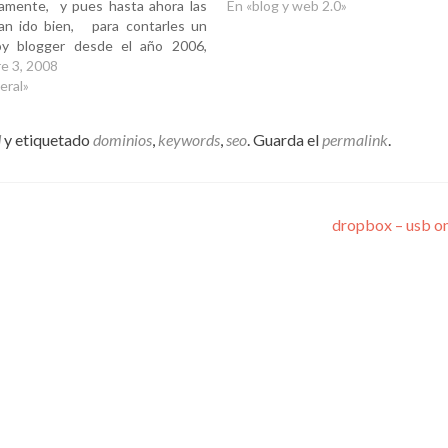
samente, y pues hasta ahora las
En «blog y web 2.0»
an ido bien, para contarles un
y blogger desde el año 2006,
uertemente desde el 2007, al
e 3, 2008
io como muchos empeze con un
eral»
 blogspot.com , cuando…
d
y etiquetado
dominios
,
keywords
,
seo
. Guarda el
permalink
.
dropbox – usb o