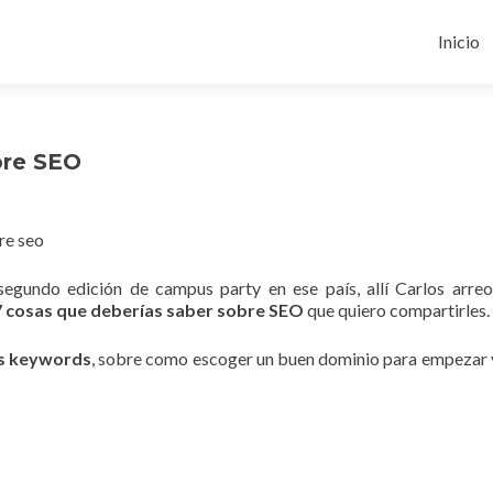
Ir
al
Inicio
conten
bre SEO
segundo edición de campus party en ese país, allí Carlos arre
7 cosas que deberías saber sobre SEO
que quiero compartirles.
 las keywords
, sobre como escoger un buen dominio para empezar 